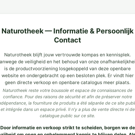
Naturotheek — Informatie & Persoonlijk
Contact
Naturotheek blijft jouw vertrouwde kompas en kennisplek.
anwege de veiligheid en het behoud van onze onafhankelijkhe
is de productvoorziening losgekoppeld van deze openbare
website en ondergebracht op een besloten plek. Er vindt hier
geen directe verkoop en openbare catalogus meer plaats.
Naturotheek reste votre boussole et espace de connaissances de
confiance. Pour des raisons de sécurité et afin de préserver notre
ndépendance, la fourniture de produits a été séparée de ce site publ
et intégrée dans un espace privé. Il n'y a plus de vente directe ni de
catalogue public sur ce site.
Door informatie en verkoop strikt te scheiden, borgen we de
vrijheid om open en onbelemmerd kennis te blijven delen. Al