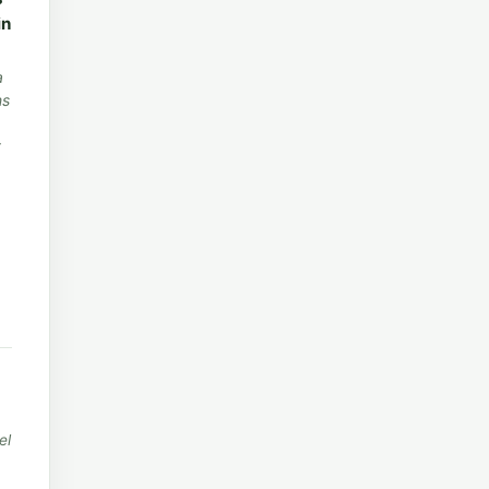
in
a
ns
t
el