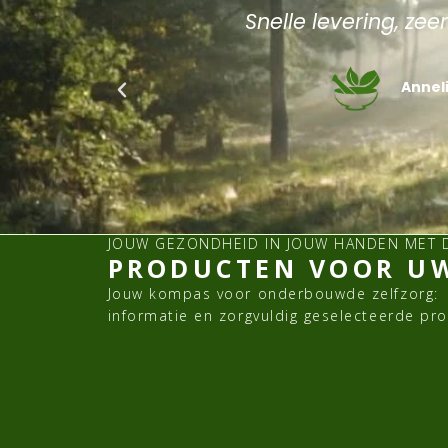
ctetur
Snelle levering, zee
us nec
us leo.
Annel
JOUW GEZONDHEID IN JOUW HANDEN MET 
PRODUCTEN VOOR UW
Jouw kompas voor onderbouwde zelfzorg:
informatie en zorgvuldig geselecteerde pr