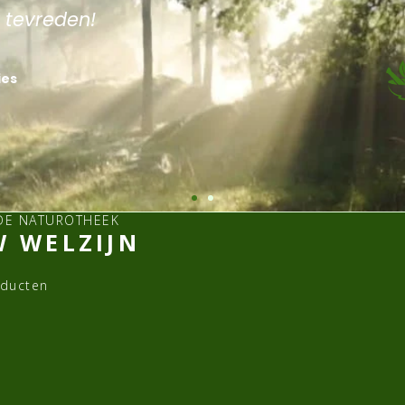
r tevreden!
ies
DE NATUROTHEEK
 WELZIJN
oducten