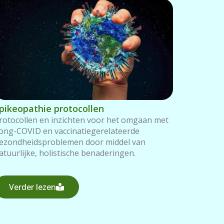
pikeopathie protocollen
rotocollen en inzichten voor het omgaan met
ong-COVID en vaccinatiegerelateerde
ezondheidsproblemen door middel van
atuurlijke, holistische benaderingen.
Verder lezen