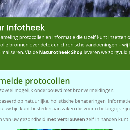
r Infotheek
rzameling protocollen en informatie die u zelf kunt inzette
volle bronnen over detox en chronische aandoeningen – wij
imaliseren. Via de
Naturotheek Shop
leveren we zorgvuldi
melde protocollen
s zoveel mogelijk onderbouwd met bronvermeldingen.
baseerd op natuurlijke, holistische benaderingen. Informatie 
 u uw tijd kunt besteden aan zaken die voor u belangrijk zijn
ien van uw gezondheid
met vertrouwen
zelf in handen kunt