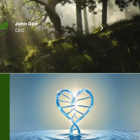
.
John Doe
CEO