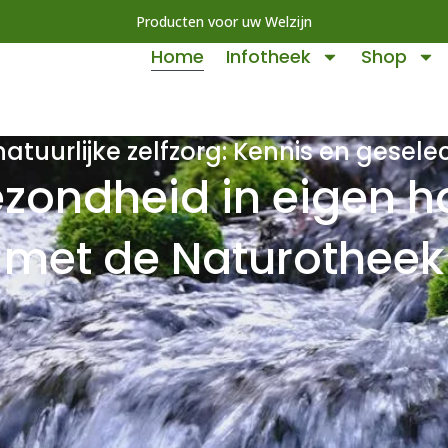
Producten voor uw Welzijn
Home
Infotheek
Shop
tuurlijke zelfzorg: Kennis en gesel
zondheid in eigen 
met de Naturotheek