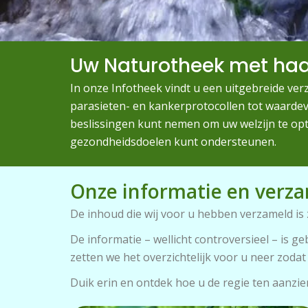
Uw Naturotheek met haa
In onze Infotheek vindt u een uitgebreide ve
parasieten- en kankerprotocollen tot waarde
beslissingen kunt nemen om uw welzijn te opt
gezondheidsdoelen kunt ondersteunen.
Onze informatie en verza
De inhoud die wij voor u hebben verzameld i
De informatie – wellicht controversieel – is ge
zetten we het overzichtelijk voor u neer zodat
Duik erin en ontdek hoe u de regie ten aanz