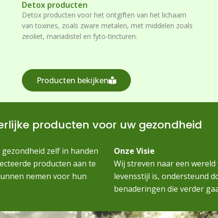
Detox producten
Detox producten voor het ontgiften van het lichaam
van toxines, zoals zware metalen, met middelen zoals
zeoliet, mariadistel en fyto-tincturen.
Producten bekijken
erlijke producten voor uw gezondheid
 gezondheid zelf in handen
Onze Visie
lecteerde producten aan te
Wij streven naar een wereld
n kunnen nemen voor hun
levensstijl is, ondersteund 
benaderingen die verder ga