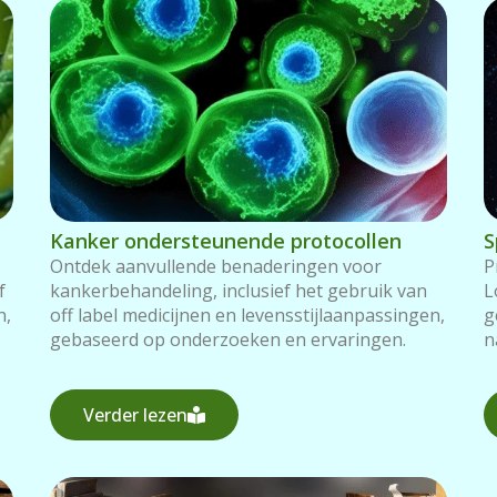
Kanker ondersteunende protocollen
S
Ontdek aanvullende benaderingen voor
P
f
kankerbehandeling, inclusief het gebruik van
L
n,
off label medicijnen en levensstijlaanpassingen,
g
gebaseerd op onderzoeken en ervaringen.
n
Verder lezen