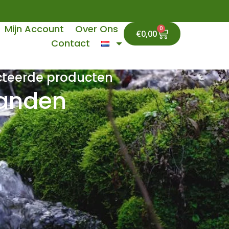
Mijn Account
Over Ons
0
Cart
€
0,00
Contact
ecteerde producten
handen