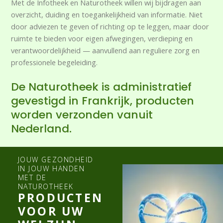
Met de Infotheek en Naturotheek willen wij bijdragen aan
overzicht, duiding en toegankelijkheid van informatie. Niet
door adviezen te geven of richting op te leggen, maar door
ruimte te bieden voor eigen afwegingen, verdieping en
verantwoordelijkheid — aanvullend aan reguliere zorg en
professionele begeleiding.
De Naturotheek is administratief
gevestigd in Frankrijk, producten
worden verzonden vanuit
Nederland.
JOUW GEZONDHEID
IN JOUW HANDEN
MET DE
NATUROTHEEK
PRODUCTEN
VOOR UW