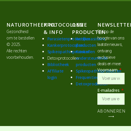
NATUROTHEEK.NL
PROTOCOLLEN
ONZE
NEWSLETTE
Gezondheid
& INFO
PRODUCTEN
Blijf op de
om te bestellen
hoogte van ons
Parasietenprotocollen
Antiparasitaire
© 2025.
laatste nieuws,
Kankerprotocollen
producten
Alle rechten
ontvang
Spikeopathieprotocollen
Kanker
voorbehouden.
exclusieve
Detoxprotocollen
ondersteunende
deals en meer.
Bibliotheek
producten
Voornaam
Affiliate
Spikeopathieproducten
login
Frequentiemiddelen
Detoxproducten
E-mailadres
ABONNEREN
⟶