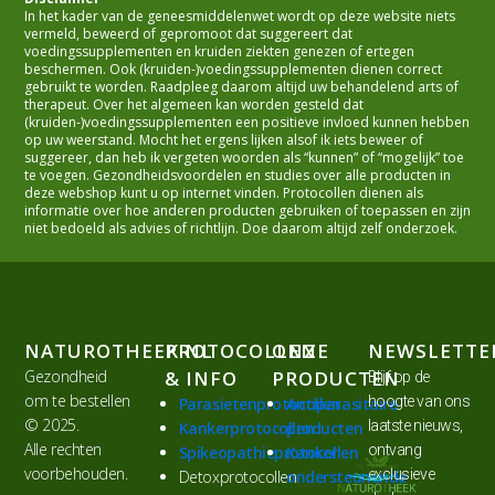
In het kader van de geneesmiddelenwet wordt op deze website niets
vermeld, beweerd of gepromoot dat suggereert dat
voedingssupplementen en kruiden ziekten genezen of ertegen
beschermen. Ook (kruiden-)voedingssupplementen dienen correct
gebruikt te worden. Raadpleeg daarom altijd uw behandelend arts of
therapeut. Over het algemeen kan worden gesteld dat
(kruiden-)voedingssupplementen een positieve invloed kunnen hebben
op uw weerstand. Mocht het ergens lijken alsof ik iets beweer of
suggereer, dan heb ik vergeten woorden als “kunnen” of “mogelijk” toe
te voegen. Gezondheidsvoordelen en studies over alle producten in
deze webshop kunt u op internet vinden. Protocollen dienen als
informatie over hoe anderen producten gebruiken of toepassen en zijn
niet bedoeld als advies of richtlijn. Doe daarom altijd zelf onderzoek.
NATUROTHEEK.NL
PROTOCOLLEN
ONZE
NEWSLETTE
Gezondheid
& INFO
PRODUCTEN
Blijf op de
om te bestellen
hoogte van ons
Parasietenprotocollen
Antiparasitaire
© 2025.
laatste nieuws,
Kankerprotocollen
producten
Alle rechten
ontvang
Spikeopathieprotocollen
Kanker
voorbehouden.
exclusieve
Detoxprotocollen
ondersteunende