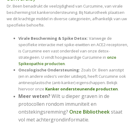
Dr. Been benadrukt de veelzijdigheid van Curcumine, van virale
bescherming tot kankerondersteuning. Bij Naturotheek plaatsen
we dit krachtige middel in diverse categorieën, afhankelijk van uw
specifieke behoefte.
Virale Bescherming & Spike Detox:
Vanwege de
specifieke interactie met spike-eiwitten en ACE2-receptoren,
is Curcumine een vast onderdeel van onze detox-
strategieën. U vindt hoogwaardige Curcumine in
onze
Spikeopathie producten
.
Oncologische Ondersteuning:
Zoals Dr. Been aanstipt
(en in andere video’s verder uitdiept), heeft Curcumine ook
antineoplastische (anti-kanker) eigenschappen. Bekijk
hiervoor onze
Kanker ondersteunende producten
.
Meer weten?
Wilt u dieper graven in de
protocollen rondom immuniteit en
ontstekingsremming?
Onze Bibliotheek
staat
vol met achtergrondinformatie.