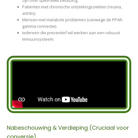
zijn over spike-eiwit belasting.
Patiënten met chronische ontstekingsziekten (reuma,
artritis).
Mensen met metabole problemen (vanwege de PPAR-
gamma connectie).
Iedereen die preventief wil werken aan een robuust
immuunsysteem.
Nabeschouwing & Verdieping (Cruciaal voor
conversie)