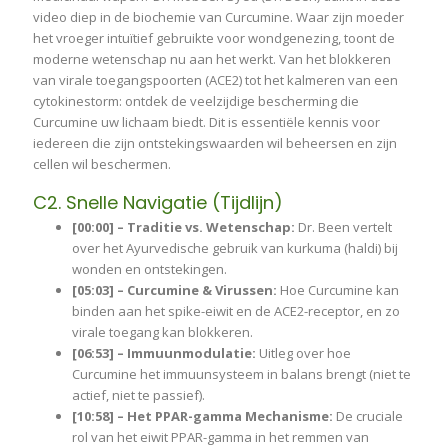
video diep in de biochemie van Curcumine. Waar zijn moeder
het vroeger intuïtief gebruikte voor wondgenezing, toont de
moderne wetenschap nu aan het werkt. Van het blokkeren
van virale toegangspoorten (ACE2) tot het kalmeren van een
cytokinestorm: ontdek de veelzijdige bescherming die
Curcumine uw lichaam biedt. Dit is essentiële kennis voor
iedereen die zijn ontstekingswaarden wil beheersen en zijn
cellen wil beschermen.
C2. Snelle Navigatie (Tijdlijn)
[00:00] – Traditie vs. Wetenschap:
Dr. Been vertelt
over het Ayurvedische gebruik van kurkuma (haldi) bij
wonden en ontstekingen.
[05:03] – Curcumine & Virussen:
Hoe Curcumine kan
binden aan het spike-eiwit en de ACE2-receptor, en zo
virale toegang kan blokkeren.
[06:53] – Immuunmodulatie:
Uitleg over hoe
Curcumine het immuunsysteem in balans brengt (niet te
actief, niet te passief).
[10:58] – Het PPAR-gamma Mechanisme:
De cruciale
rol van het eiwit PPAR-gamma in het remmen van