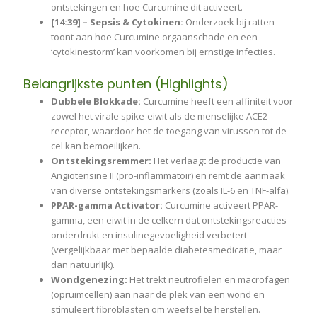
ontstekingen en hoe Curcumine dit activeert.
[14:39] – Sepsis & Cytokinen:
Onderzoek bij ratten
toont aan hoe Curcumine orgaanschade en een
‘cytokinestorm’ kan voorkomen bij ernstige infecties.
Belangrijkste punten (Highlights)
Dubbele Blokkade:
Curcumine heeft een affiniteit voor
zowel het virale spike-eiwit als de menselijke ACE2-
receptor, waardoor het de toegang van virussen tot de
cel kan bemoeilijken.
Ontstekingsremmer:
Het verlaagt de productie van
Angiotensine II (pro-inflammatoir) en remt de aanmaak
van diverse ontstekingsmarkers (zoals IL-6 en TNF-alfa).
PPAR-gamma Activator:
Curcumine activeert PPAR-
gamma, een eiwit in de celkern dat ontstekingsreacties
onderdrukt en insulinegevoeligheid verbetert
(vergelijkbaar met bepaalde diabetesmedicatie, maar
dan natuurlijk).
Wondgenezing:
Het trekt neutrofielen en macrofagen
(opruimcellen) aan naar de plek van een wond en
stimuleert fibroblasten om weefsel te herstellen.