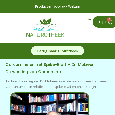
Ga
Producten voor uw Welzijn
naar
de
0
Ca
inhoud
€
0,00
Terug naar Bibliotheek
Curcumine en het Spike-Eiwit – Dr. Mobeen
De werking van Curcumine
Technische uitleg van Dr. Mobeen over de werkingsmechanismes
van curcumine in relatie tot het spike-eiwit en ontstekingen