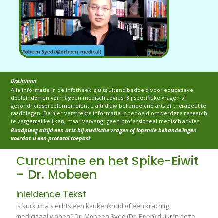
Disclaimer
Alle informatie in de Infotheek is uitsluitend bedoeld voor educatieve
doeleinden en vormt geen medisch advies. Bij specifieke vragen of
gezondheidsproblemen dient u altijd uw behandelend arts of therapeut te
raadplegen. De hier verstrekte informatie is bedoeld om verdere research
te vergemakkelijken, maar vervangt geen professioneel medisch advies.
Raadpleeg altijd een arts bij medische vragen of lopende behandelingen
voordat u een protocol toepast.
Curcumine en het Spike-Eiwit
– Dr. Mobeen
Inleidende Tekst
Is kurkuma slechts een keukenkruid of een krachtig
medicinaal wapen? Dr. Mobeen Syed (Dr. Been) duikt in deze