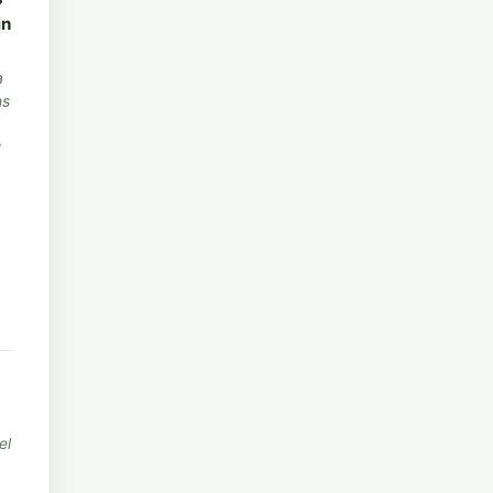
in
a
ns
t
el