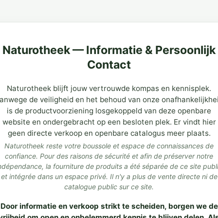
Naturotheek — Informatie & Persoonlijk
Contact
Naturotheek blijft jouw vertrouwde kompas en kennisplek.
anwege de veiligheid en het behoud van onze onafhankelijkhe
is de productvoorziening losgekoppeld van deze openbare
website en ondergebracht op een besloten plek. Er vindt hier
geen directe verkoop en openbare catalogus meer plaats.
Naturotheek reste votre boussole et espace de connaissances de
confiance. Pour des raisons de sécurité et afin de préserver notre
ndépendance, la fourniture de produits a été séparée de ce site publ
et intégrée dans un espace privé. Il n'y a plus de vente directe ni de
catalogue public sur ce site.
Door informatie en verkoop strikt te scheiden, borgen we de
vrijheid om open en onbelemmerd kennis te blijven delen. Al