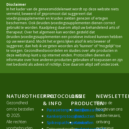
Disclaimer
In het kader van de geneesmiddelenwet wordt op deze website niets
vermeld, beweerd of gepromoot dat suggereert dat
voedingssupplementen en kruiden ziekten genezen of ertegen
beschermen. Ook (kruiden-)voedingssupplementen dienen correct
gebruikt te worden. Raadpleeg daarom altijd uw behandelend arts of
therapeut. Over het algemeen kan worden gesteld dat
(kruiden-)voedingssupplementen een positieve invloed kunnen hebben
op uw weerstand. Mocht het ergens lijken alsof ik iets beweer of
suggereer, dan heb ik vergeten woorden als “kunnen” of “mogelijk” toe
te voegen. Gezondheidsvoordelen en studies over alle producten in
deze webshop kunt u op internet vinden. Protocollen dienen als
informatie over hoe anderen producten gebruiken of toepassen en zijn
niet bedoeld als advies of richtlijn. Doe daarom altijd zelf onderzoek.
NATUROTHEEK.NL
PROTOCOLLEN
ONZE
NEWSLETTE
Gezondheid
& INFO
PRODUCTEN
Blijf op de
om te bestellen
hoogte van ons
Parasietenprotocollen
Antiparasitaire
© 2025.
laatste nieuws,
Kankerprotocollen
producten
Alle rechten
ontvang
Spikeopathieprotocollen
Kanker
voorbehouden.
exclusieve
Detoxprotocollen
ondersteunende