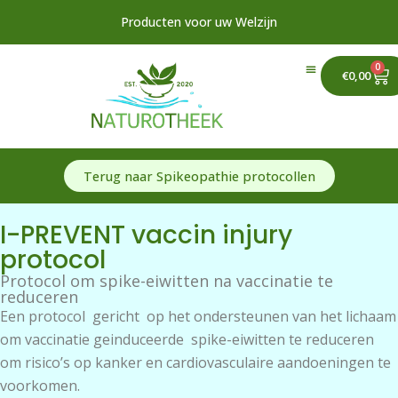
Ga
Producten voor uw Welzijn
naar
de
0
Ca
inhoud
€
0,00
Terug naar Spikeopathie protocollen
I-PREVENT vaccin injury
protocol
Protocol om spike-eiwitten na vaccinatie te
reduceren
Een protocol gericht op het ondersteunen van het lichaam
om vaccinatie geinduceerde spike-eiwitten te reduceren
om risico’s op kanker en cardiovasculaire aandoeningen te
voorkomen.