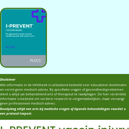
Disclaimer
Alle informatie in de Infotheek is uitsluitend bedoeld voor educatieve doeleinden
en vormt geen medisch advies. Bij specifieke vragen of gezondheidsproblemen
dient u altijd uw behandelend arts of therapeut te raadplegen. De hier verstrekte
informatie is bedoeld om verdere research te vergemakkelijken, maar vervangt
geen professioneel medisch advies.
Raadpleeg altijd een arts bij medische vragen of lopende behandelingen voordat u
een protocol toepast.